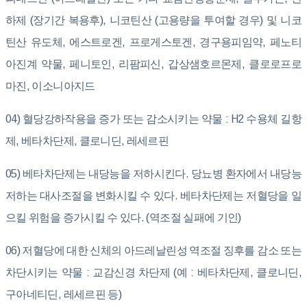
하제 (장기간 복용후), 니코틴산 (고용량을 투여할 경우) 및 니코
틴산 유도체, 에스트로겐, 프로게스토겐, 경구용피임약, 페노티
아진계 약물, 페니토인, 리팜피신, 갑상샘호르몬제, 클로로프로
마진, 이소니아지드
04) 혈당강하작용을 증가 또는 감소시키는 약물 : H2 수용체 길항
제, 베타차단제, 클로니딘, 레세르핀
05) 베타차단제는 내당능을 저하시킨다. 당뇨병 환자에서 내당능
저하는 대사조절을 변화시킬 수 있다. 베타차단제는 저혈당을 일
으킬 위험을 증가시킬 수 있다. (역조절 실패에 기인)
06) 저혈당에 대한 신체의 아드레날린성 역조절 징후를 감소 또는
차단시키는 약물 : 교감신경 차단제 (예 : 베타차단제, 클로니딘,
구아네티딘, 레세르핀 등)