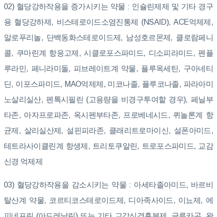
02) 혈당강하작용을 증가시키는 약물 : 인슐린제제 및 기타 경구
용 혈당강하제, 비스테로이드소염진통제 (NSAID), ACE억제제,
알로푸리놀, 단백동화스테로이드제, 남성호르몬제, 클로람페니
콜, 쿠마린계 항응고제, 시클로포스파미드, 디소피라미드, 펜플
루라민, 페니라미돌, 피브레이트계 약물, 플루옥세틴, 구아네티
딘, 이포스파미드, MAO억제제, 미코나졸, 플루코나졸, 파라아미
노살리실산, 펜톡시필린 (고용량을 비경구투여할 경우), 페닐부
타존, 아자프로파존, 옥시펜부타존, 프로베네시드, 퀴놀론계 항
균제, 살리실산제, 설핀피라존, 클래리트로마이신, 설폰아미드,
테트라사이클린계 항생제, 트리토쿠알린, 트로포스파미드, 교감
신경 억제제
03) 혈당강하작용을 감소시키는 약물 : 아세타졸아미드, 바르비
탈산계 약물, 코르티코스테로이드제, 디아족사이드, 이뇨제, 에
피네프린 (아드레날린) 또는 기타 교감신경흥분제, 글루카곤, 완