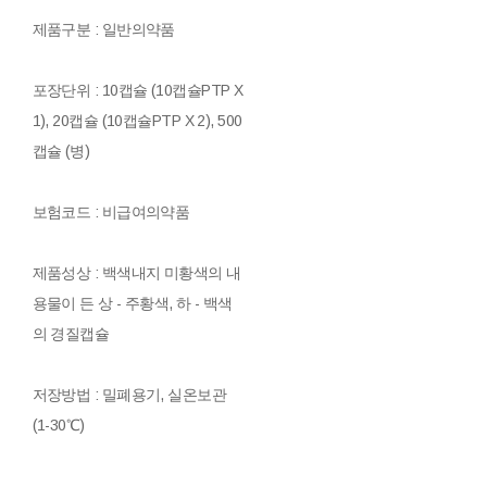
제품구분 : 일반의약품
포장단위 : 10캡슐 (10캡슐PTP X
1), 20캡슐 (10캡슐PTP X 2), 500
캡슐 (병)
보험코드 : 비급여의약품
제품성상 : 백색내지 미황색의 내
용물이 든 상 - 주황색, 하 - 백색
의 경질캡슐
저장방법 : 밀폐용기, 실온보관
(1-30℃)