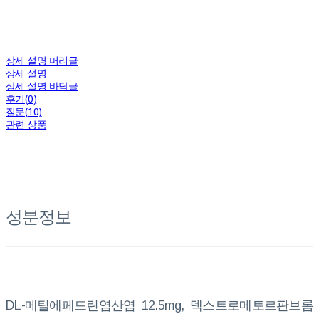
상세 설명 머리글
상세 설명
상세 설명 바닥글
후기(0)
질문(10)
관련 상품
성분정보
DL-메틸에페드린염산염 12.5mg, 덱스트로메토르판브롬