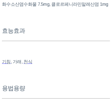
화수소산염수화물 7.5mg, 클로르페니라민말레산염 1mg
효능효과
기침
, 가래,
천식
용법용량