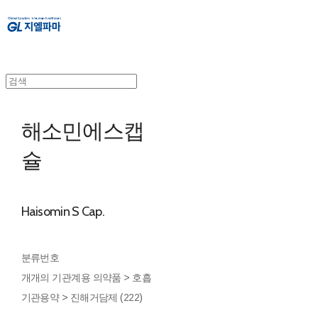
해소민에스캡
슐
Haisomin S Cap.
분류번호
개개의 기관계용 의약품 > 호흡
기관용약 > 진해거담제 (222)